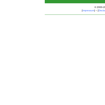
© 2000-2
[
Impressum
] – [
Discla