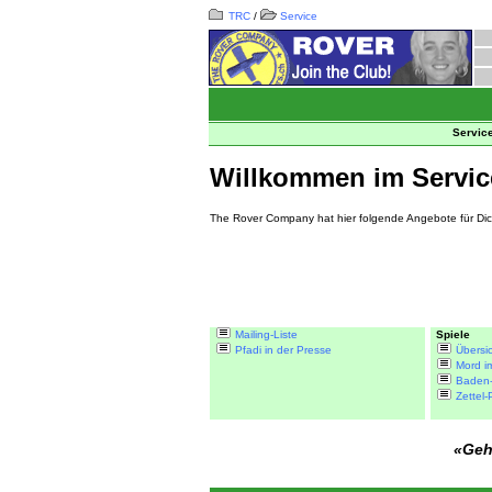
TRC
/
Service
Service
Willkommen im Servic
The Rover Company hat hier folgende Angebote für Dic
Mailing-Liste
Spiele
Pfadi in der Presse
Übersic
Mord im
Baden-
Zettel-
«Geh 